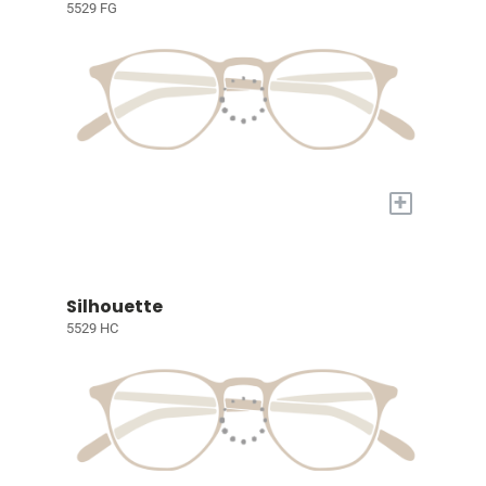
5529 FG
+
Silhouette
5529 HC