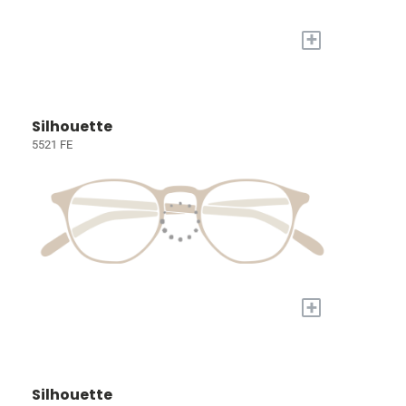
+
Silhouette
5521 FE
+
Silhouette