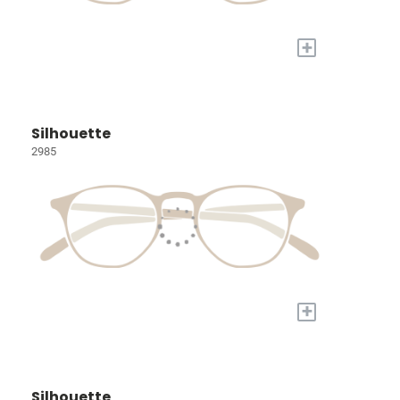
+
Silhouette
2985
+
Silhouette