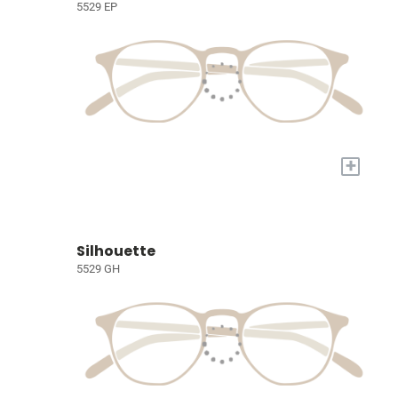
5529 EP
+
Silhouette
5529 GH