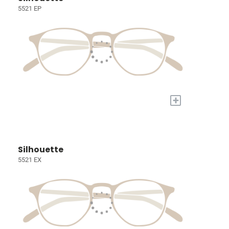
5521 EP
+
Silhouette
5521 EX