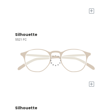
+
Silhouette
5521 FC
+
Silhouette