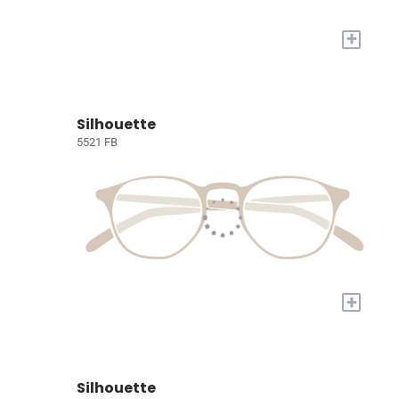
+
Silhouette
5521 FB
+
Silhouette