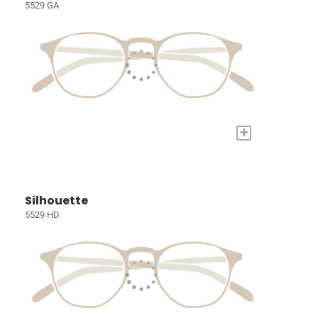
5529 GA
+
Silhouette
5529 HD