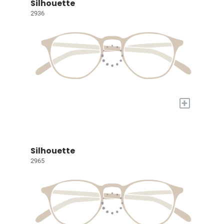
Silhouette
2936
+
Silhouette
2965